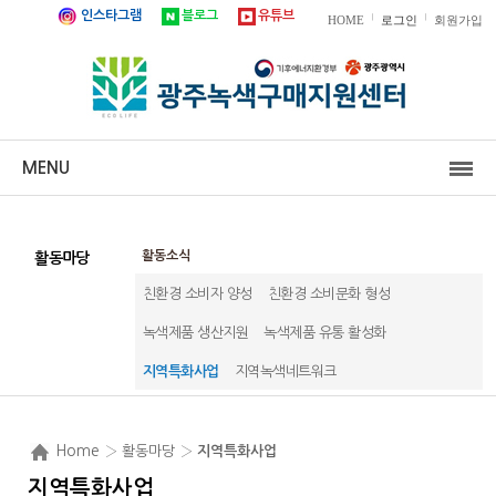
인스타그램
블로그
유튜브
|
|
HOME
로그인
회원가입
MENU
활동소식
활동마당
친환경 소비자 양성
친환경 소비문화 형성
녹색제품 생산지원
녹색제품 유통 활성화
지역특화사업
지역녹색네트워크
Home
› 활동마당 ›
지역특화사업
지역특화사업