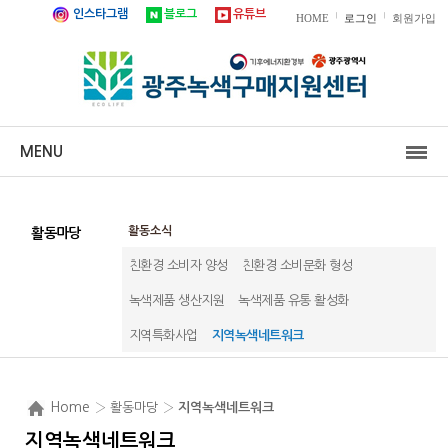
인스타그램
블로그
유튜브
|
|
HOME
로그인
회원가입
MENU
활동소식
활동마당
친환경 소비자 양성
친환경 소비문화 형성
녹색제품 생산지원
녹색제품 유통 활성화
지역특화사업
지역녹색네트워크
Home
› 활동마당 ›
지역녹색네트워크
지역녹색네트워크