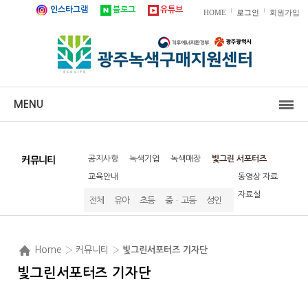
인스타그램
블로그
유튜브
|
|
HOME
로그인
회원가입
MENU
공지사항
녹색기업
녹색매장
빛그린 서포터즈
커뮤니티
교육안내
동영상 자료
자료실
전체
유아
초등
중ㆍ고등
성인
Home
› 커뮤니티 ›
빛그린서포터즈 기자단
빛그린서포터즈 기자단