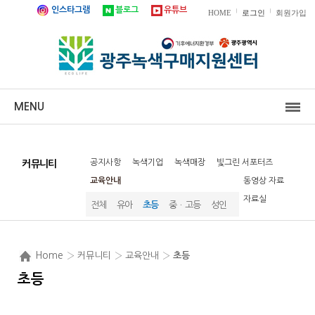
인스타그램
블로그
유튜브
|
|
HOME
로그인
회원가입
MENU
공지사항
녹색기업
녹색매장
빛그린 서포터즈
커뮤니티
교육안내
동영상 자료
자료실
전체
유아
초등
중ㆍ고등
성인
Home
› 커뮤니티 › 교육안내 ›
초등
초등